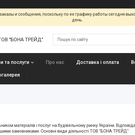
заказы и сообщения, поскольку по ее графику работы сегодня вых
день.
ТОВ "БОНА ТРЕЙД"
и та послуги
Про нас
Доставка і оплата
В
огалерея
ом матеріалів і послуг на будівельному ринку України. Відповідал
ашими замовниками. Основні види діяльності ТОВ "БОНА ТРЕЙД":