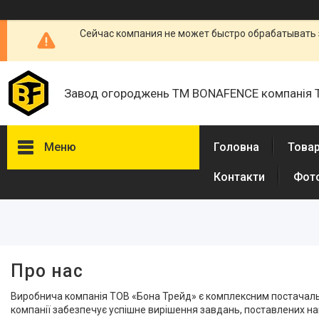
Сейчас компания не может быстро обрабатывать 
Завод огороджень ТМ BONAFENCE компанія 
Меню
Головна
Товар
Контакти
Фот
Товари та послуги
Про нас
Відгуки
Доставка і оплата
Про нас
Виробнича компанія ТОВ «Бона Трейд» є комплексним постачальник
компанії забезпечує успішне вирішення завдань, поставлених н