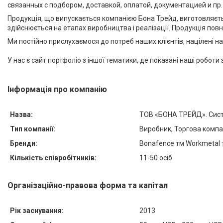
связанных с подбором, доставкой, оплатой, документацией и пр.
Продукція, що випускається компанією Бона Трейд, виготовляєт
здійснюється на етапах виробництва і реалізації. Продукція пов
Ми постійно прислухаємося до потреб наших клієнтів, націлені н
У нас є сайт портфоліо з іншої тематики, де показані наші роботи
Інформація про компанію
Назва:
ТОВ «БОНА ТРЕЙД». Систе
Тип компанії:
Виробник, Торгова компа
Бренди:
Bonafence тм Workmetal 
Кількість співробітників:
11-50 осіб
Організаційно-правова форма та капітал
Рік заснування:
2013