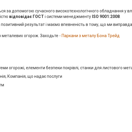
ься за допомогою сучасного високотехнологічного обладнання у вл
ністю
відповідає ГОСТ
і системи менеджменту
ISO 9001:2008
.
а позитивний результат і маємо впевненість в тому, що ми виправд
 з металевих огорож. Заходьте -
Паркани з металу Бона Трейд
ми огорожі, елементи безпеки покрівлі, станки для листового мет
нія, Компанія, що надає послуги
тм