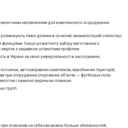
з аналогічним заповненням для комплексного огородження
розмежують певні ділянки в сучасній, мінімалістській стилістиці.
и функціями. Секції штакетного забору виготовлені з
 і хвірток з зашивкою штакетним профілем.
ь в Україні-за своєї універсальності в застосуванні,
втостоянок, автозаправних комплексів, виробничих територій,
ав при спорудженні спортивних об'єктів ― футбольні поля,
 висотою і захисної верхньою планкою.
ых групп:
при этом взяв на себя как можно больше обязанностей,