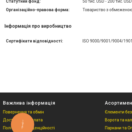
Статутний фонд:
50 тис. USD - 200 тис. USD
Організаційно-правова форма:
Товариство з обмеженою
Інформація про виробництво
Сертифікати відповідності:
ISO 9000/9001/9004/1901
Важлива інформація
Асортимен
Повернення та обмін
Єлементи без
Доставка та Оплата
Ворота та кал
КНОПКА
ЗВ'ЯЗКУ
Політика конфіденційності
Паркани та 