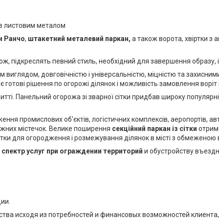
 з листовим металом
и Ранчо
,
штакетний металевий паркан,
а також ворота, хвіртки 
ож, підкреслять певний стиль, необхідний для завершення образу, і 
 виглядом, довговічністю і універсальністю, міцністю та захисним
 готові рішення по огорожі ділянок і можливість замовлення воріт
тті. Панельний огорожа зі зварної сітки придбав широку популярніст
ення промислових об'єктів, логістичних комплексів, аеропортів, а
еджних містечок. Велике поширення
секційний паркан із сітки
отрим
 сітки для огородження і розмежування ділянок в місті з обмеженою
спектр услуг при ограждении территорий
и обустройству въездн
ии.
тва исходя из потребностей и финансовых возможностей клиента, 