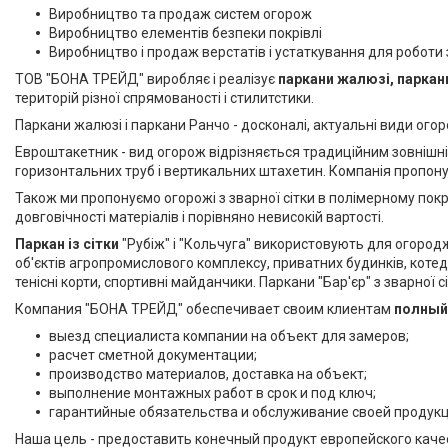
Виробництво та продаж систем огорож
Виробництво елементів безпеки покрівлі
Виробництво і продаж верстатів і устаткування для роботи
ТОВ "БОНА ТРЕЙД" виробляє і реалізує
паркани жалюзі, паркан
територій різної спрямованості і стилитстики.
Паркани жалюзі і паркани Ранчо - досконалі, актуальні види огор
Евроштакетник - вид огорож відрізняється традиційним зовнішнім
горизонтальних труб і вертикальних штахетин. Компанія пропонує
Також ми пропонуємо огорожі з зварної сітки в полімерному покри
довговічності матеріалів і порівняно невисокій вартості.
Паркан із сітки
"Рубіж" і "Кольчуга" використовують для огородж
об'єктів агропромислового комплексу, приватних будинків, кот
тенісні корти, спортивні майданчики. Паркани "Бар'єр" з зварної
Компания "БОНА ТРЕЙД" обеспечивает своим клиентам
полный 
выезд специалиста компании на объект для замеров;
расчет сметной документации;
производство материалов, доставка на объект;
выполнение монтажных работ в срок и под ключ;
гарантийные обязательства и обслуживание своей продукц
Наша цель - предоставить конечный продукт европейского качес