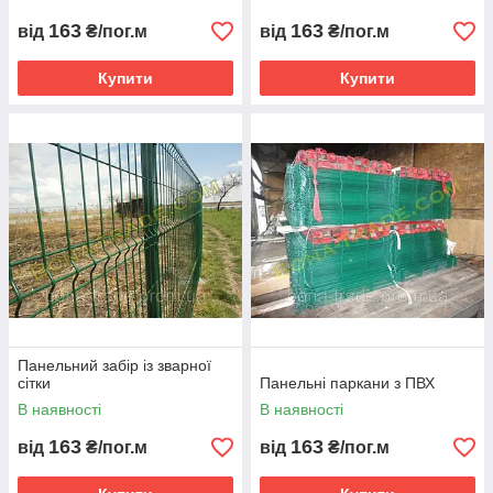
163
163
від
₴/пог.м
від
₴/пог.м
Купити
Купити
Панельний забір із зварної
сітки
Панельні паркани з ПВХ
В наявності
В наявності
163
163
від
₴/пог.м
від
₴/пог.м