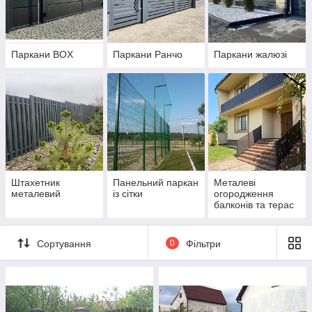
Паркани BOX
Паркани Ранчо
Паркани жалюзі
Bona_Fence_BOT
Тут ви знайдете зручний каталог продукції з фото та
описами, відео, FAQ і формою для швидкого запиту ціни.
Оберіть потрібну категорію або напишіть нам питання —
менеджер відповість у чаті. Почнемо?
Штахетник
Панельний паркан
Металеві
ПЕРЕЙТИ У БОТ
металевий
із сітки
огородження
балконів та терас
Сортування
0
Фільтри