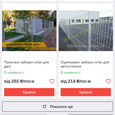
Панельні заборні сітки для
Оцинковані заборні сітки для
дачі
автостоянок
В наявності
В наявності
202
214
від
₴/пог.м
від
₴/пог.м
Купити
Купити
Показати ще