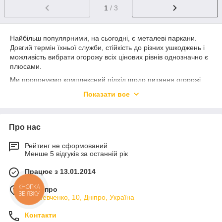
1
/ 3
Найбільш популярними, на сьогодні, є металеві паркани.
Довгий термін їхньої служби, стійкість до різних ушкоджень і
можливість вибрати огорожу всіх цінових рівнів однозначно є
плюсами.
Ми пропонуємо комплексний підхід щодо питання огорожі
Вашої території.
Ми не продаємо паркани, ми
Показати все
допомагаємо їх придбати!
Наші фахівці нададуть Вам
якісну консультацію стосовно вибору й установки
паркану під
ключ
.
Про нас
Готуючись
встановити паркан
, пам’ятайте, що його
параметри визначаються не тільки вашими бажаннями й
Рейтинг не сформований
можливостями, але також і вимогами будівельних норм.
Менше 5 відгуків за останній рік
Одночасно глухий і високий паркан може бути лише перед
фасадом і вздовж доріг. Якщо поруч розташована чужа
Працює з 13.01.2014
садова ділянка, то допускаються лише несуцільні огорожі
менші метра вісімдесяти сантиметрів заввишки, щоб не
КНОПКА
м. Дніпро
ЗВ'ЯЗКУ
затінювати рослини надмірно.
ул. Шевченко, 10, Дніпро, Україна
Звернувшись до нас, Ви отримуєте готовий виріб необхідного
Контакти
Вам розміру й кольору. Також повністю комплектуємо й