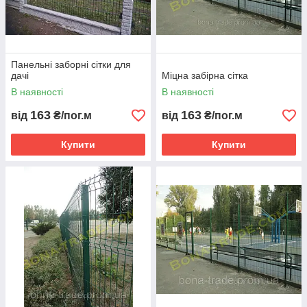
Панельні заборні сітки для
дачі
Міцна забірна сітка
В наявності
В наявності
163
163
від
₴/пог.м
від
₴/пог.м
Купити
Купити