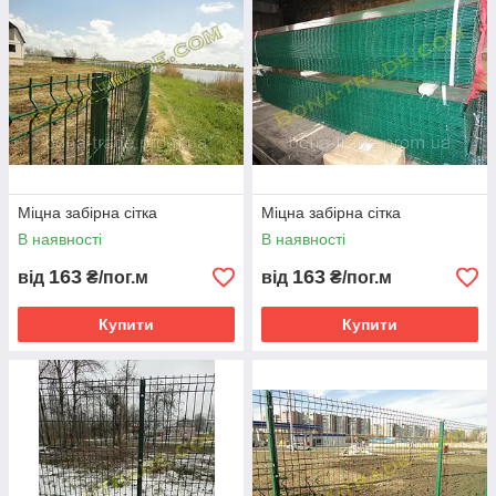
Міцна забірна сітка
Міцна забірна сітка
В наявності
В наявності
163
163
від
₴/пог.м
від
₴/пог.м
Купити
Купити