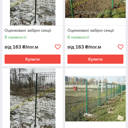
Оцинковані забірні секції
Оцинковані забірні секції
В наявності
В наявності
163
163
від
₴/пог.м
від
₴/пог.м
Купити
Купити