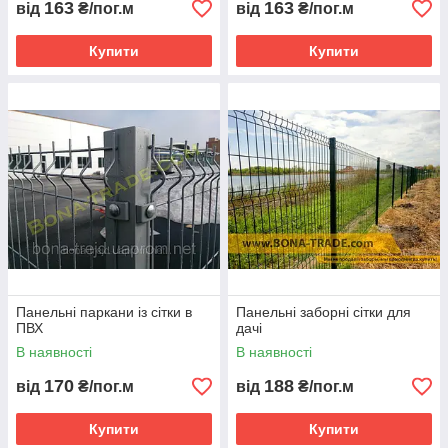
163
163
від
₴/пог.м
від
₴/пог.м
Купити
Купити
Панельні паркани із сітки в
Панельні заборні сітки для
ПВХ
дачі
В наявності
В наявності
170
188
від
₴/пог.м
від
₴/пог.м
Купити
Купити