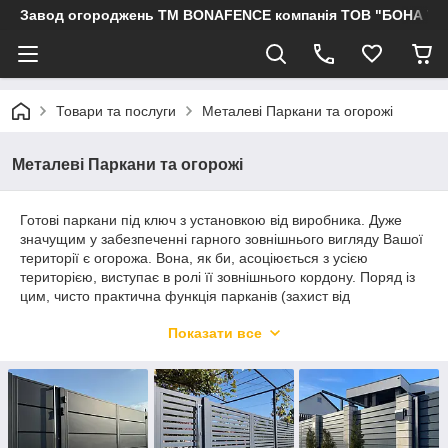
Завод огороджень ТМ BONAFENCE компанія ТОВ "БОНА ТР
Товари та послуги
Металеві Паркани та огорожі
Металеві Паркани та огорожі
Готові паркани під ключ з установкою від виробника. Дуже
значущим у забезпеченні гарного зовнішнього вигляду Вашої
території є огорожа. Вона, як би, асоціюється з усією
територією, виступає в ролі її зовнішнього кордону. Поряд із
цим, чисто практична функція парканів (захист від
проникнення, запобігання шуму й забезпечення спокою)
Показати все
нікуди не поділася. Сучасні паркани служать вершиною
оформлення всієї ділянки, його завершальним елементом
Швидкий спосіб дізнатися ціни, фото , відео приклади робіт
— відкрийте наш каталог у Telegram.