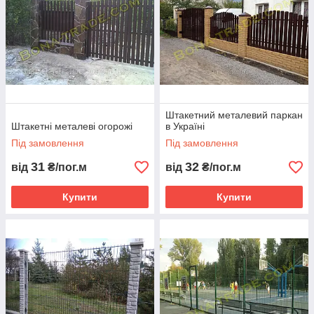
Штакетний металевий паркан
Штакетні металеві огорожі
в Україні
Під замовлення
Під замовлення
31
32
від
₴/пог.м
від
₴/пог.м
Купити
Купити