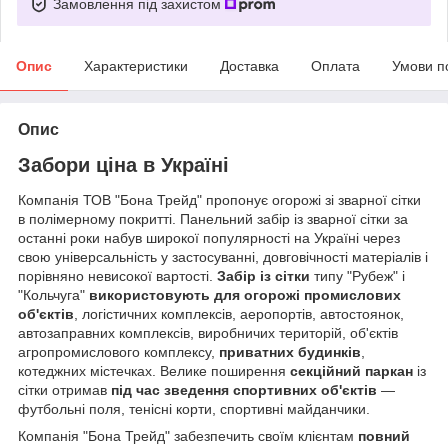
Замовлення під захистом
Опис
Характеристики
Доставка
Оплата
Умови п
Опис
Забори ціна в Україні
Компанія ТОВ "Бона Трейд" пропонує огорожі зі зварної сітки
в полімерному покритті. Панельний забір із зварної сітки за
останні роки набув широкої популярності на Україні через
свою універсальність у застосуванні, довговічності матеріалів і
порівняно невисокої вартості.
Забір із сітки
типу "Рубеж" і
"Кольчуга"
використовують для огорожі
промислових
об'єктів
, логістичних комплексів, аеропортів, автостоянок,
автозаправних комплексів, виробничих територій, об'єктів
агропромислового комплексу,
приватних будинків
,
котеджних містечках. Велике поширення
секційний паркан
із
сітки отримав
під час зведення спортивних об'єктів
—
футбольні поля, тенісні корти, спортивні майданчики.
Компанія "Бона Трейд" забезпечить своїм клієнтам
повний