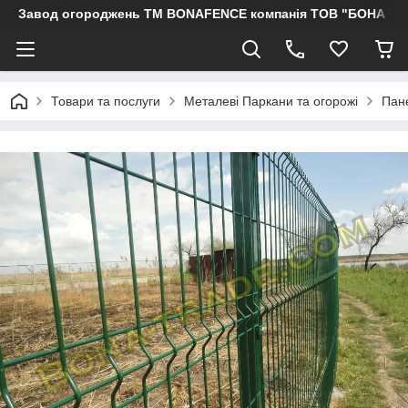
Завод огороджень ТМ BONAFENCE компанія ТОВ "БОНА ТР
Товари та послуги
Металеві Паркани та огорожі
Пане