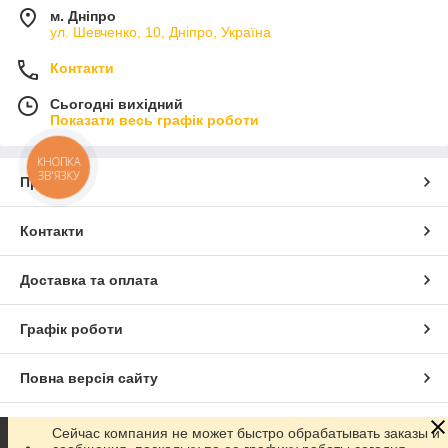
м. Дніпро
ул. Шевченко, 10, Дніпро, Україна
Контакти
Сьогодні вихідний
Показати весь графік роботи
КНОПКА
ЗВ'ЯЗКУ
Про нас
Контакти
Доставка та оплата
Графік роботи
Повна версія сайту
Сайт створено на маркетплейсі
Prom.ua
Сейчас компания не может быстро обрабатывать заказы и