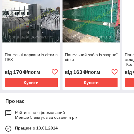
Панельні паркани із сітки в
Панельний забір із зварної
Пане
ПВХ
сітки
склад
"Кол
170
163
від
₴/пог.м
від
₴/пог.м
від
Купити
Купити
Про нас
Рейтинг не сформований
Менше 5 відгуків за останній рік
Працює з 13.01.2014