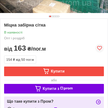
Міцна забірна сітка
В наявності
Опт і роздріб
163
від
₴/пог.м
154 ₴
від 50 пог.м
Купити
або
Купити з
Що таке купити з Пром?