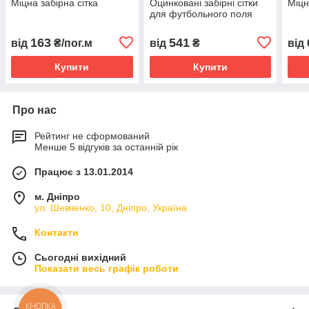
Міцна забірна сітка
Оцинковані забірні сітки
Міцн
для футбольного поля
163
541
від
₴/пог.м
від
₴
від
Купити
Купити
Про нас
Рейтинг не сформований
Менше 5 відгуків за останній рік
Працює з 13.01.2014
м. Дніпро
ул. Шевченко, 10, Дніпро, Україна
Контакти
Сьогодні вихідний
Показати весь графік роботи
КНОПКА