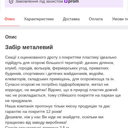
Замовлення під захистом
Опис
Характеристики
Доставка
Оплата
Умови п
Опис
Забір металевий
Секції з оцинкованого дроту з покриттям пластику ідеально
підійдуть для огорожі більшості територій: дачних ділянок,
клумб, городів, вольєрів, фермерських угод, приватних
будинків, спортивних і дитячих майданчиків, водойм,
елеваторів, складських приміщень, для огорожіхоща та ін.
Сучасні огорожі не потрібно підфарбовувати, метал не
корродує, не вицвітає! Відомо, що в природі пластик довгий
час не розкладається, тому стійкішого покриття на паркан ще
не придумали.
Наша компанія пропонує тільки якісну продукцію та дає
гарантію на покриття 12 років!
Дешевле, ніж у нас Ви ніде не знайдете, оскільки ми
працюємо від заводу-виробника!
Секція стандартної довжини 2.5 м.