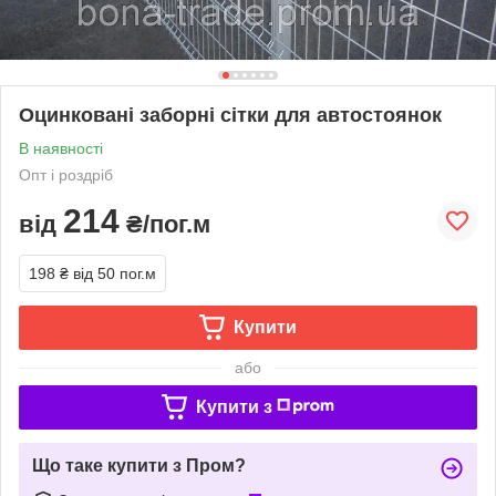
Оцинковані заборні сітки для автостоянок
В наявності
Опт і роздріб
214
від
₴/пог.м
198 ₴
від 50 пог.м
Купити
або
Купити з
Що таке купити з Пром?