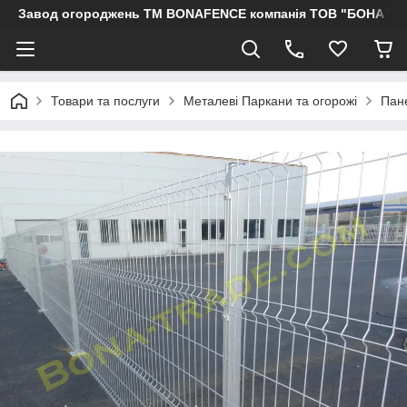
Завод огороджень ТМ BONAFENCE компанія ТОВ "БОНА ТР
Товари та послуги
Металеві Паркани та огорожі
Пане