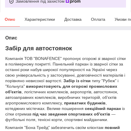
Замовлення під захистом
Опис
Характеристики
Доставка
Оплата
Умови п
Опис
Забір для автостоянок
Компанія ТОВ "BONAFENCE" пропонує огорожі зі зварної сітки
в полімерному покритті. Панельний паркан із зварної сітки за
останні роки набув широкої популярності на Україні через
свою універсальність у застосуванні, довговічності матеріалів і
порівняно невисокої вартості.
Забір із сітки
типу "Рубеж" і
"Кольчуга"
використовують для огорожі
промислових
об'єктів
, логістичних комплексів, аеропортів, автостоянок,
автозаправних комплексів, виробничих територій, об'єктів
агропромислового комплексу,
приватних будинків
,
котеджних містечках. Велике поширення
секційний паркан
із
сітки отримав
під час зведення спортивних об'єктів
—
футбольні поля, тенісні корти, спортивні майданчики.
Компанія "Бона Трейд" забезпечить своїм клієнтам
повний