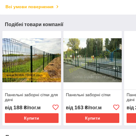
Всі умови повернення
Подібні товари компанії
Панельні заборні сітки для
Панельні заборні сітки
Пане
дачі
дачі
188
163
від
₴/пог.м
від
₴/пог.м
від
Купити
Купити