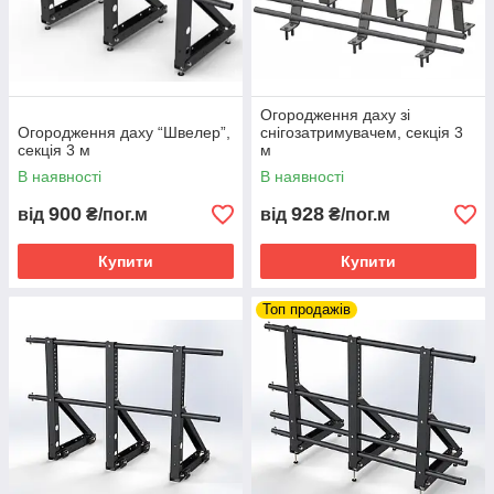
Огородження даху зі
Огородження даху “Швелер”,
снігозатримувачем, секція 3
секція 3 м
м
В наявності
В наявності
900
928
від
₴/пог.м
від
₴/пог.м
Купити
Купити
Топ продажів