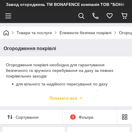
Завод огороджень ТМ BONAFENCE компанія ТОВ "БОНА ТР
Товари та послуги
Елементи безпеки покрівлі
Огород
Огородження покрівлі
Огородження покрівлі необхідна для гарантування
безпечного та зручного перебування на даху за певних
покрівельних заходів:
для вільного та надійного пересування по даху
для запобігання падінню з покрівлі, запобігаючи
травматизму.
Показати все
Города покрівлі зазвичай встановлюють по всьому периметру
даху, близько до краю даху. Города покрівлі ще називають
парканом для покрівлі, покрівельним огорожею.
Сортування
0
Фільтри