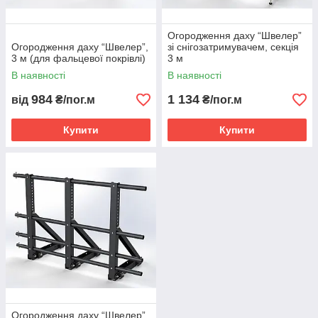
Огородження даху “Швелер”
Огородження даху “Швелер”,
зі снігозатримувачем, секція
3 м (для фальцевої покрівлі)
3 м
В наявності
В наявності
984
1 134
від
₴/пог.м
₴/пог.м
Купити
Купити
Огородження даху “Швелер”