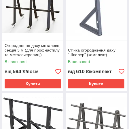
Огородження даху металеве,
секція 3 м (для профнастилу
Стійка огородження даху
та металочерепиці)
“Швелер” (комплект)
В наявності
В наявності
594
610
від
₴/пог.м
від
₴/комплект
Купити
Купити