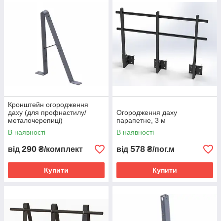
Кронштейн огородження
даху (для профнастилу/
Огородження даху
металочерепиці)
парапетне, 3 м
В наявності
В наявності
290
578
від
₴/комплект
від
₴/пог.м
Купити
Купити