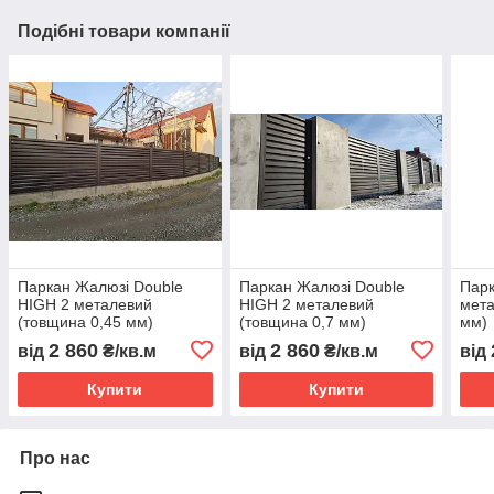
Подібні товари компанії
Паркан Жалюзі Double
Паркан Жалюзі Double
Парк
HIGH 2 металевий
HIGH 2 металевий
мета
(товщина 0,45 мм)
(товщина 0,7 мм)
мм)
2 860
2 860
від
₴/кв.м
від
₴/кв.м
від
Купити
Купити
Про нас