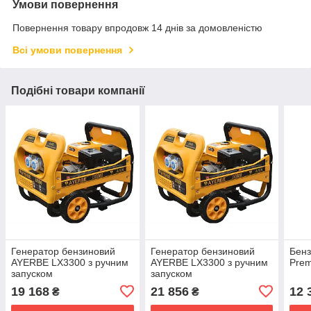
Умови повернення
Повернення товару впродовж 14 днів за домовленістю
Всі умови повернення
Подібні товари компанії
Генератор бензиновий
Генератор бензиновий
Бенз
AYERBE LX3300 з ручним
AYERBE LX3300 з ручним
Pre
запуском
запуском
19 168
21 856
12 
₴
₴