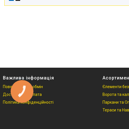
Важлива інформація
Асортимен
Повернення та обмін
Єлементи без
КНОПКА
ЗВ'ЯЗКУ
Доставка та Оплата
Ворота та кал
Політика конфіденційності
Паркани та 
Тераси та Нав