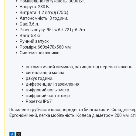
Номінальна потужність: 3000 Вт.
Напруга: 230 В.
Витрата: 1,2 л/год (75%).
Автономність: 3 години.
Бак: 3,6 л.
Рівень звуку: 95 LwA / 72 LpA 7m.
Вага: 58 кг.
Ручний запуск.
Розміри: 660х470х560 мм.
Система показників:
автоматичний вимикач, захищає від перевантажень.
сигналізація масла.
рахує години.
диференціал і заземлення.
цифровий вольтметр.
цифровий частотомір.
Розетки IP67.
Посилене трубчасте шасі, передні та бічні захисти. Складне ке
Ергономічний, легка мобільність. Колеса діаметром 200 мм, сті