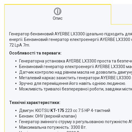
Опис
Генератор бензиновий AYERBE LX3300 ідеально підходить для б
енергії. Бензиновий генератор електроенергії AYERBE LX3300
72 LpA 7m.
Особливості та переваги:
Генераторна установка AYERBE LX3300 проста та безпечна
Бензиновий генератор електроенергії AYERBE LX3300 має 
Датчик контролю над рівнем масла не дозволить двигуну
Металевий каркас захистить генератори AYERBE LX3300 
Зручно для переміщення його навіть однією людиною.
Можливість тривалої безперервної роботи, завдяки міст
Технічні характеристики:
Двигун: KIOTSU
KT-175
223 cc 7.5 HP 4-тактний
Бензин: OHV (верхній клапан)
Генератор змінного струму з регульованою потужністю AV
Максимальна потужність: 3300 Вт.