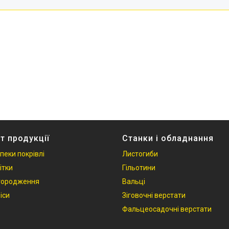
т продукції
Станки і обладнання
пеки покрівлі
Листогиби
ітки
Гільотини
Огородження
Вальці
іси
Зіговочні верстати
Фальцеосадочні верстати