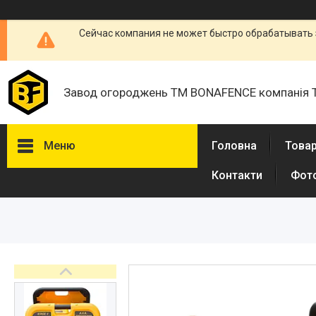
Сейчас компания не может быстро обрабатывать 
Завод огороджень ТМ BONAFENCE компанія 
Меню
Головна
Товар
Контакти
Фот
Товари та послуги
Про нас
Відгуки
Доставка і оплата