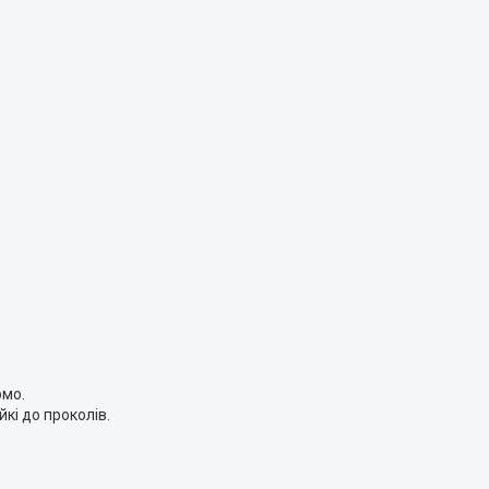
рмо.
йкі до проколів.