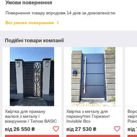
Умови повернення
Повернення товару впродовж 14 днів за домовленістю
Всі умови повернення
Подібні товари компанії
Хвіртка для пракану
Хвіртка з металу для
Воро
жалюзі з металу і
паркану/тип Горизонт
хвір
візерунком / Типом BASIC
Invisible Box
Різн
26 550
27 530
від
₴
від
₴
від