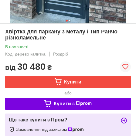
Хвіртка для паркану з металу / Тип Ранчо
різноламельне
В наявності
Код: дерево калитка
Роздріб
30 480
від
₴
Купити
або
Купити з
Що таке купити з Пром?
Замовлення під захистом