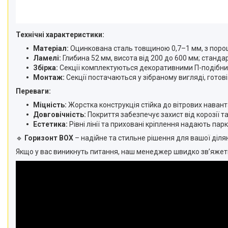
Технічні характеристики:
Матеріал:
Оцинкована сталь товщиною 0,7–1 мм, з поро
Ламелі:
Глибина 52 мм, висота від 200 до 600 мм; станд
Збірка:
Секції комплектуються декоративними П-подібним
Монтаж:
Секції постачаються у зібраному вигляді, готові
Переваги:
Міцність:
Жорстка конструкція стійка до вітрових наван
Довговічність:
Покриття забезпечує захист від корозії т
Естетика:
Рівні лінії та приховані кріплення надають пар
🔹
Горизонт BOX
– надійне та стильне рішення для вашої діля
Якщо у вас виникнуть питання, наш менеджер швидко зв’яжеть