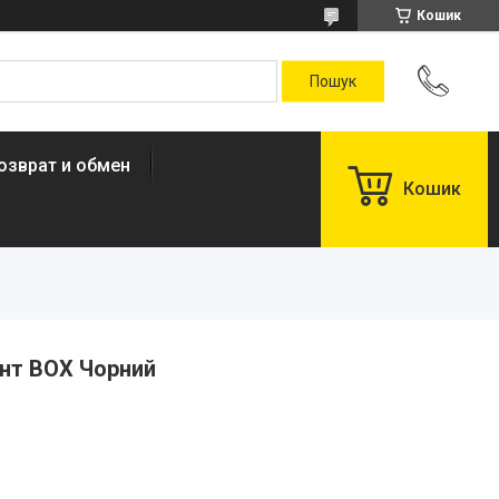
Кошик
озврат и обмен
Кошик
онт BOX Чорний