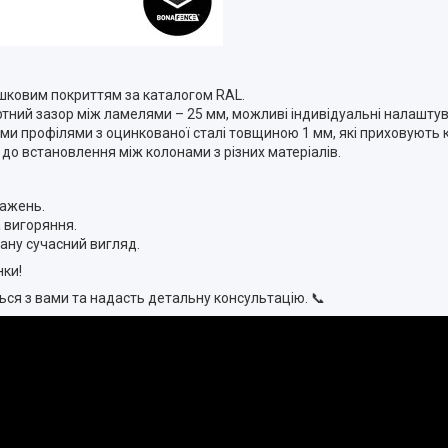
шковим покриттям за каталогом RAL.
артний зазор між ламелями – 25 мм, можливі індивідуальні налашту
и профілями з оцинкованої сталі товщиною 1 мм, які приховують к
 до встановлення між колонами з різних матеріалів.
тажень.
а вигоряння.
кану сучасний вигляд.
нки!
ся з вами та надасть детальну консультацію. 📞