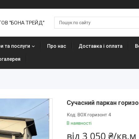
ТОВ "БОНА ТРЕЙД"
и та послуги
Про нас
Доставка і оплата
В
огалерея
Сучасний паркан гориз
Код:
BOX горизонт 4
В наявності
від
3 050 ₴/кв.м