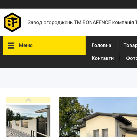
Завод огороджень ТМ BONAFENCE компанія 
Меню
Головна
Товар
Контакти
Фот
Товари та послуги
Про нас
Відгуки
Доставка і оплата