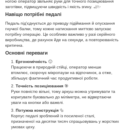
ногою оператор звільняє руки для точного позиціювання
заготівки, підвищуючи швидкість і якість згину. 🦶✨
Навіщо потрібні педалі
Педаль під'єднується до приводу підіймання й опускання
гнучкої балки, тому кожне натискання миттєво запускає
потрібну операцію. Це особливо важливо у разі серійного
виробництва, де рахунок йде на секунди, а повторюваність
критична.
Основні переваги
Ергономічність
🙂
Працюючи в природній стійці, оператор менше
втомлює, скорочує мікропаузи на відпочинок, а отже,
збільшує фактичний час продуктивної роботи.
Точність позиціювання
🎯
Руки повністю вільні, тому аркуш можна утримувати та
коригувати букзвально до міліметра, не відвертаючи
уваги на кнопки або важелі.
Потужна конструкція
🔩
Корпус педалі зроблений із посиленої сталі,
призначеної на десятки тисяч спрацьовувань у жорстких
умовах цеху.