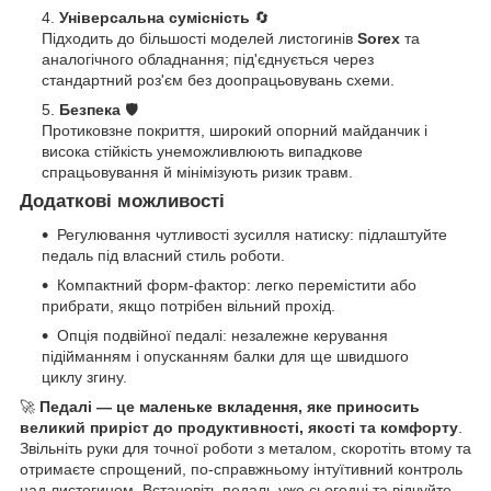
Універсальна сумісність
🔄
Підходить до більшості моделей листогинів
Sorex
та
аналогічного обладнання; під'єднується через
стандартний роз'єм без доопрацьовувань схеми.
Безпека
🛡️
Протиковзне покриття, широкий опорний майданчик і
висока стійкість унеможливлюють випадкове
спрацьовування й мінімізують ризик травм.
Додаткові можливості
Регулювання чутливості зусилля натиску: підлаштуйте
педаль під власний стиль роботи.
Компактний форм-фактор: легко перемістити або
прибрати, якщо потрібен вільний прохід.
Опція подвійної педалі: незалежне керування
підійманням і опусканням балки для ще швидшого
циклу згину.
🚀
Педалі — це маленьке вкладення, яке приносить
великий приріст до продуктивності, якості та комфорту
.
Звільніть руки для точної роботи з металом, скоротіть втому та
отримаєте спрощений, по-справжньому інтуїтивний контроль
над листогином. Встановіть педаль уже сьогодні та відчуйте