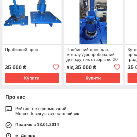
Пробивний прес
Пробивний прес для
Куто
металу Діропробований
прес
для круглих отворів до 20-
град
80 мм
35 000
35 000
35 
₴
від
₴
Купити
Купити
Про нас
Рейтинг не сформований
Менше 5 відгуків за останній рік
Працює з 13.01.2014
м. Дніпро