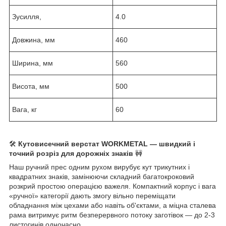
Зусилля,
4.0
Довжина, мм
460
Ширина, мм
560
Висота, мм
500
Вага, кг
60
🛠️
Кутовисечний верстат WORKMETAL — швидкий і
точний розріз для дорожніх знаків
🚧
Наш ручний прес одним рухом вирубує кут трикутних і
квадратних знаків, замінюючи складний багатокроковий
розкрий простою операцією важеля. Компактний корпус і вага
«ручної» категорії дають змогу вільно переміщати
обладнання між цехами або навіть об'єктами, а міцна сталева
рама витримує ритм безперервного потоку заготівок — до 2-3
листогинів одночасно.