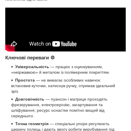
Ключові переваги ⚙️
Універсальність
— працює з оцинкуванням,
«неіржавкою» й металом із полімерним покриттям.
Простота
— не вимагає особливих навичок:
встановив куточки, натиснув ручку, отримав ідеальний
зріз.
Довговічність
— пуансон і матриця проходять
фрезерування, електроерозію, загартування та
шліфування; ресурс оснастки помітно вищий від
середнього.
Точна геометрія
— спеціальні упори регулюють
ширину полиць і дають змогу робити вирубування під