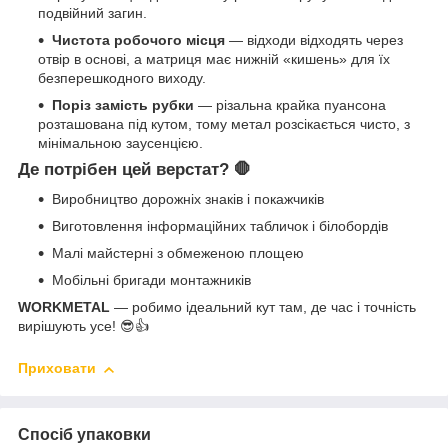
подвійний загин.
Чистота робочого місця
— відходи відходять через
отвір в основі, а матриця має нижній «кишень» для їх
безперешкодного виходу.
Поріз замість рубки
— різальна крайка пуансона
розташована під кутом, тому метал розсікається чисто, з
мінімальною заусенцією.
Де потрібен цей верстат? 🛑
Виробництво дорожніх знаків і покажчиків
Виготовлення інформаційних табличок і білобордів
Малі майстерні з обмеженою площею
Мобільні бригади монтажників
WORKMETAL
— робимо ідеальний кут там, де час і точність
вирішують усе! 😎👍
Приховати
Спосіб упаковки