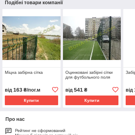
Подібні товари компанії
Міцна забірна сітка
Оцинковані забірні сітки
Забі
для футбольного поля
163
541
від
₴/пог.м
від
₴
від
Купити
Купити
Про нас
Рейтинг не сформований