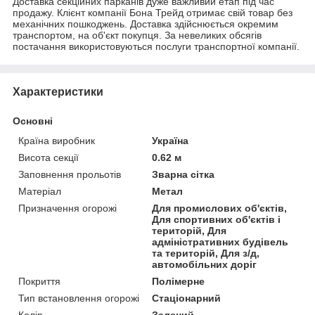
Доставка секційних парканів дуже важливий етап під час
продажу. Клієнт компанії Бона Трейд отримає свій товар без
механічних пошкоджень. Доставка здійснюється окремим
транспортом, на об'єкт покупця. За невеликих обсягів
постачання використовуються послуги транспортної компанії.
Характеристики
Основні
Країна виробник
Україна
Висота секції
0.62 м
Заповнення прольотів
Зварна сітка
Матеріал
Метал
Призначення огорожі
Для промислових об'єктів,
Для спортивних об'єктів і
територій, Для
адміністративних будівель
та територій, Для з/д,
автомобільних доріг
Покриття
Полімерне
Тип встановлення огорожі
Стаціонарний
Колір
Зелений