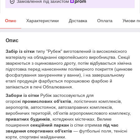
Замовлення під захистом
Опис
Характеристики
Доставка
Оплата
Умови п
Опис
Забір із сітки
типу "Рубеж" виготовлений із високоякісного
матеріалу на обладнанні європейського виробництва. Секції
зварюються з оцинкованого дроту, потім відбувається хімічна
підготовка перед нанесенням полімерного покриття (цинкове
фосфатування зануренням у ванни), і на завершальному
етапі продукція фарбується порошковою фарбою й
запікається в печі Обпалювання.
Забори із сітки
Рубіж застосовуються для
огорожі
промислових об'єктів
, логістичних комплексів,
аеропортів, автостоянок, автозаправних комплексів,
виробничих територій, об'єктів агропромислового комплексу,
приватних будинків
, котеджних містечках. Велике
поширення
секційний паркан
із сітки отримав
під час
зведення спортивних об'єктів
— футбольні поля, тенісні
корти, спортивні майданчики.