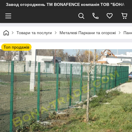
Завод огороджень ТМ BONAFENCE компанія ТОВ "БОНА ТР
Товари та послуги
Металеві Паркани та огорожі
Пане
Топ продажів