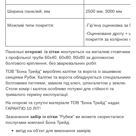
Ширина панелей, мм
2500 мм; 3000 мм
Можливі типи покриття:
-Гір'яна оцинковка за ГО
-Оцинковане дроту + ци
покриття за колірною па
Панельні
огорожі із сітки
монтуються на металеві стовпчики
з профільної труби 60х40, 60х80, 80х80 за допомогою
болтового кріплення, без зварювальних робіт.
ТОВ "Бона Трейд" виробляє калітки та ворота із зашивкою
секціями Рубіж. Калітки та ворота обладнуються спеціальними
болтовими петлями, замком під ключ, шпінгалетом у землю.
Столи комір і каліток особливо потужні для стійкості та
тривалого терміну експлуатації.
На огорожі та супутні матеріали ТОВ "Бона Трейд" надає
ГАРАНТЮ 10 ЛІТ!
Зазначення
забір із сітки
"Рубеж" ви можете скористатися
послугами компанії Бона Трейд:
виїзд на об'єкт для виконання замірів;