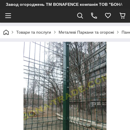
Завод огороджень ТМ BONAFENCE компанія ТОВ "БОНА ТР
Товари та послуги
Металеві Паркани та огорожі
Пане