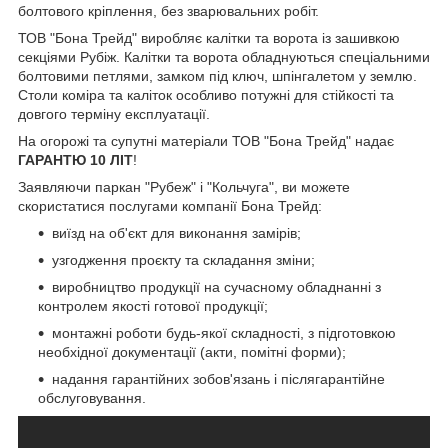
болтового кріплення, без зварювальних робіт.
ТОВ "Бона Трейд" виробляє калітки та ворота із зашивкою
секціями Рубіж. Калітки та ворота обладнуються спеціальними
болтовими петлями, замком під ключ, шпінгалетом у землю.
Столи коміра та каліток особливо потужні для стійкості та
довгого терміну експлуатації.
На огорожі та супутні матеріали ТОВ "Бона Трейд" надає
ГАРАНТЮ 10 ЛІТ
!
Заявляючи паркан "Рубеж" і "Кольчуга", ви можете
скористатися послугами компанії Бона Трейд:
виїзд на об'єкт для виконання замірів;
узгодження проєкту та складання зміни;
виробництво продукції на сучасному обладнанні з
контролем якості готової продукції;
монтажні роботи будь-якої складності, з підготовкою
необхідної документації (акти, помітні форми);
надання гарантійних зобов'язань і післягарантійне
обслуговування.