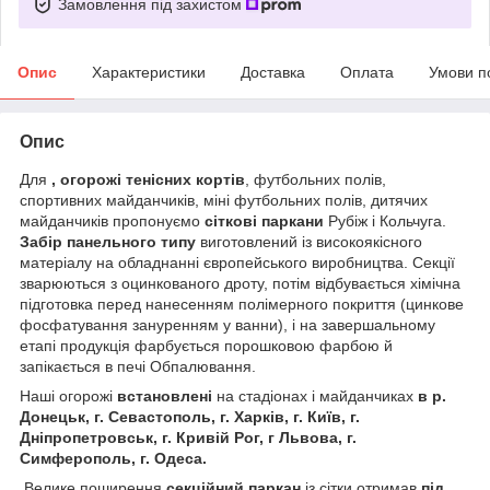
Замовлення під захистом
Опис
Характеристики
Доставка
Оплата
Умови п
Опис
Для
, огорожі тенісних кортів
, футбольних полів,
спортивних майданчиків, міні футбольних полів, дитячих
майданчиків пропонуємо
сіткові паркани
Рубіж і Кольчуга.
Забір панельного типу
виготовлений із високоякісного
матеріалу на обладнанні європейського виробництва. Секції
зварюються з оцинкованого дроту, потім відбувається хімічна
підготовка перед нанесенням полімерного покриття (цинкове
фосфатування зануренням у ванни), і на завершальному
етапі продукція фарбується порошковою фарбою й
запікається в печі Обпалювання.
Наші огорожі
встановлені
на стадіонах і майданчиках
в р.
Донецьк, г. Севастополь, г. Харків, г. Київ, г.
Дніпропетровськ, г. Кривій Рог, г Львова, г.
Симферополь, г. Одеса.
Велике поширення
секційний паркан
із сітки отримав
під