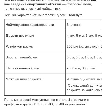
час зведення спортивних об'єктів
— футбольні поля,
тенісні корти, спортивні майданчики.
Технічні характеристики огорож "Рубеж" і Кольчуга
Найменування характеристики
Значення
Діаметр дроту, мм
4 мм, 5 мм, 6 мм, 8 мм.
Розмір коміра, мм
200 мм (за висотою), 50
Висота панелей, мм
0,6м; 0,8м; 1,0м; 1,3м; 1
Ширина панелей, мм
2500 мм; 3000 мм
Можливі типи покриття:
-Гір'яна оцинковка за ГО
-Оцинкований дріт + ци
покриття за колірною па
Панельні огорожі монтуються на металеві стовпчики з
профільної труби 60х40, 60х80, 80х80 за допомогою