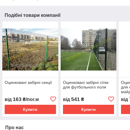
Подібні товари компанії
Оцинковані забірні секції
Оцинковані забірні сітки
Оцин
для футбольного поля
для 
майд
163
541
від
₴/пог.м
від
₴
від
Купити
Купити
Про нас