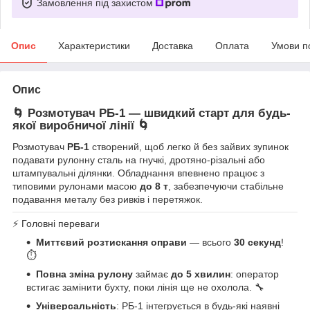
Замовлення під захистом
Опис
Характеристики
Доставка
Оплата
Умови п
Опис
🌀 Розмотувач
РБ-1
— швидкий старт для будь-
якої виробничої лінії 🌀
Розмотувач
РБ-1
створений, щоб легко й без зайвих зупинок
подавати рулонну сталь на гнучкі, дротяно-різальні або
штампувальні ділянки. Обладнання впевнено працює з
типовими рулонами масою
до 8 т
, забезпечуючи стабільне
подавання металу без ривків і перетяжок.
⚡ Головні переваги
Миттєвий розтискання оправи
— всього
30 секунд
!
⏱️
Повна зміна рулону
займає
до 5 хвилин
: оператор
встигає замінити бухту, поки лінія ще не охолола. 🔧
Універсальність
: РБ-1 інтегрується в будь-які наявні