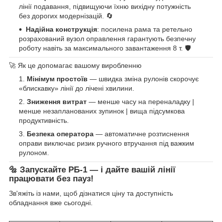
лінії подавання, підвищуючи їхню вихідну потужність
без дорогих модернізацій. 🔄
Надійна конструкція
: посилена рама та ретельно
розрахований вузол оправлення гарантують безпечну
роботу навіть за максимального завантаження 8 т. 🛡️
🚀 Як це допомагає вашому виробленню
Мінімум простоїв
— швидка зміна рулонів скорочує
«блискавку» лінії до лічені хвилини.
Зниження витрат
— менше часу на переналадку |
менше незапланованих зупинок | вища підсумкова
продуктивність.
Безпека оператора
— автоматичне розтиснення
оправи виключає ризик ручного втручання під важким
рулоном.
🔩 Запускайте РБ-1 — і дайте вашій лінії
працювати без пауз!
Зв'яжіть із нами, щоб дізнатися ціну та доступність
обладнання вже сьогодні.