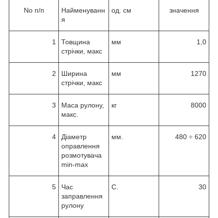
No п/п
Найменуванн
од. см
значення
я
1
Товщина
мм
1,0
стрічки, макс
2
Ширина
мм
1270
стрічки, макс
3
Маса рулону,
кг
8000
макс.
4
Діаметр
мм.
480 ÷ 620
оправлення
розмотувача
min-max
5
Час
С.
30
заправлення
рулону