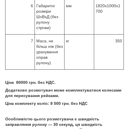
6
Габаритні
мм
1820х1000х1
розміри
700
ШхВхД (без
рулону
стрічки)
7
Маса, не
кг
350
більш ніж (без
урахування
оправ
рулону)
Ціна
80
000 грн.
без
НДС.
Додатково розмотувач може комплектуватися колесами
для пересування рейками.
Ціна комплекту коліс:
8
000 грн. без НДС
Особливістю цього розмотувача є швидкість
заправляння рулону — 30 секунд, ця швидкість