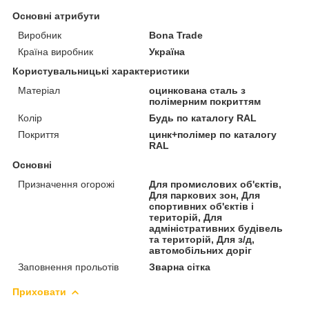
Основні атрибути
Виробник
Bona Trade
Країна виробник
Україна
Користувальницькі характеристики
Матеріал
оцинкована сталь з
полімерним покриттям
Колір
Будь по каталогу RAL
Покриття
цинк+полімер по каталогу
RAL
Основні
Призначення огорожі
Для промислових об'єктів,
Для паркових зон, Для
спортивних об'єктів і
територій, Для
адміністративних будівель
та територій, Для з/д,
автомобільних доріг
Заповнення прольотів
Зварна сітка
Приховати