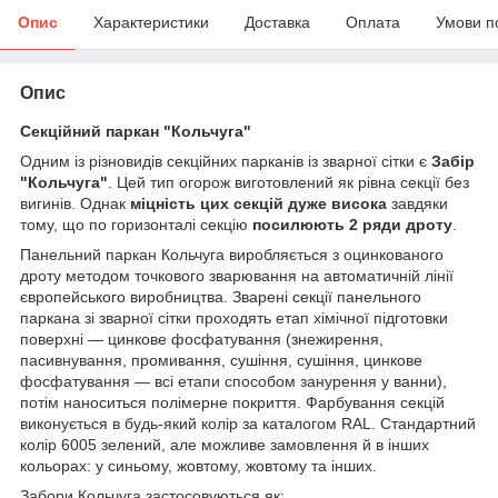
Опис
Характеристики
Доставка
Оплата
Умови п
Опис
Секційний паркан "Кольчуга"
Одним із різновидів секційних парканів із зварної сітки є
Забір
"Кольчуга"
. Цей тип огорож виготовлений як рівна секції без
вигинів. Однак
міцність цих секцій дуже висока
завдяки
тому, що по горизонталі секцію
посилюють 2 ряди дроту
.
Панельний паркан Кольчуга виробляється з оцинкованого
дроту методом точкового зварювання на автоматичній лінії
європейського виробництва. Зварені секції панельного
паркана зі зварної сітки проходять етап хімічної підготовки
поверхні — цинкове фосфатування (знежирення,
пасивнування, промивання, сушіння, сушіння, цинкове
фосфатування — всі етапи способом занурення у ванни),
потім наноситься полімерне покриття. Фарбування секцій
виконується в будь-який колір за каталогом RAL. Стандартний
колір 6005 зелений, але можливе замовлення й в інших
кольорах: у синьому, жовтому, жовтому та інших.
Забори Кольчуга застосовуються як: