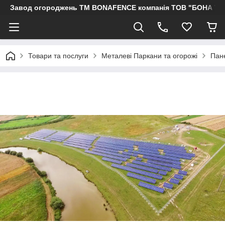
Завод огороджень ТМ BONAFENCE компанія ТОВ "БОНА ТР
Товари та послуги
Металеві Паркани та огорожі
Пане