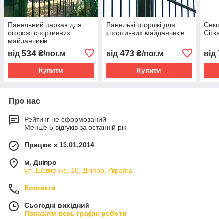
Панельний паркан для
Панельні огорожі для
Секц
огорожі спортивних
спортивних майданчиків
Сітк
майданчиків
534
473
від
₴/пог.м
від
₴/пог.м
від
Купити
Купити
Про нас
Рейтинг не сформований
Менше 5 відгуків за останній рік
Працює з 13.01.2014
м. Дніпро
ул. Шевченко, 10, Дніпро, Україна
Контакти
Сьогодні вихідний
Показати весь графік роботи