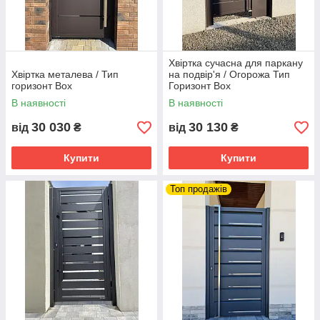
Хвіртка сучасна для паркану
Хвіртка металева / Тип
на подвір'я / Огорожа Тип
горизонт Box
Горизонт Box
В наявності
В наявності
30 030
30 130
від
₴
від
₴
Купити
Купити
Топ продажів