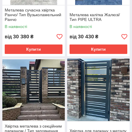
Металева сучасна хвіртка
Ранчо/ Тип Вузьколамельний
Металева калітка Жалюзі/
Ранчо
Тип PIPE ULTRA
В наявності
В наявності
30 380
30 430
від
₴
від
₴
Купити
Купити
Хвіртка металева з секційним
парканом / Тип заповнення
Хвіртка для паркану з металу