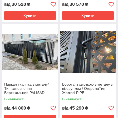
30 520
30 570
від
₴
від
₴
Купити
Купити
Паркан і калітка з металу/
Ворота із хвірткою з металу з
Тип заповнення
візерунком / ОгорожаТип
Вертикальний PALISAD
Жалюзі PIPE
В наявності
В наявності
44 800
45 290
від
₴
від
₴