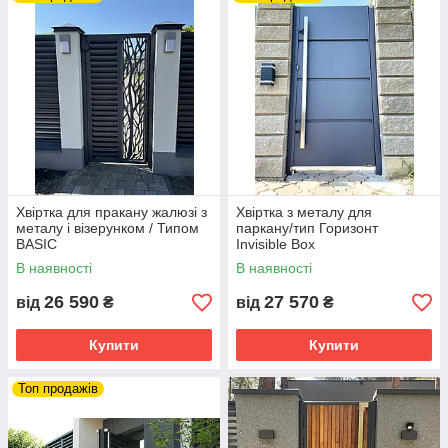
НАШ БОТ
Bona_Fence_BOT
Тут ви знайдете зручний каталог продукції з фото та
описами, відео, FAQ і формою для швидкого запиту ціни.
Оберіть потрібну категорію або напишіть нам питання —
менеджер відповість у чаті. Почнемо?
ПЕРЕЙТИ У БОТ
Хвіртка для пракану жалюзі з
Хвіртка з металу для
металу і візерунком / Типом
паркану/тип Горизонт
BASIC
Invisible Box
В наявності
В наявності
26 590
27 570
від
₴
від
₴
Купити
Купити
Топ продажів