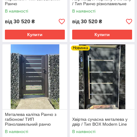
Ранчо
/ Тип Ранчо різноламельне
В наявності
В наявності
30 520
30 520
від
₴
від
₴
Купити
Купити
Новинка
Металева калітка Ранчо з
габіоном/ ТИП
Хвіртка сучасна металева у
Різноламельний ранчо
двір / Тип BOX Modern Line
В наявності
В наявності