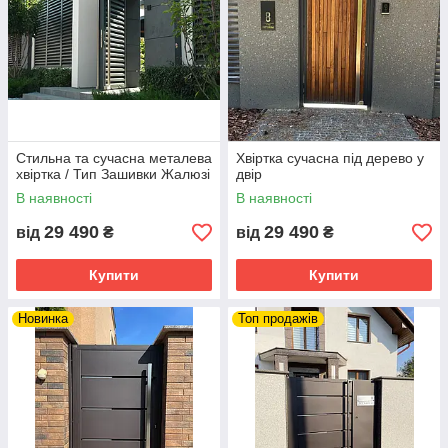
Стильна та сучасна металева
Хвіртка сучасна під дерево у
хвіртка / Тип Зашивки Жалюзі
двір
В наявності
В наявності
29 490
29 490
від
₴
від
₴
Купити
Купити
Новинка
Топ продажів