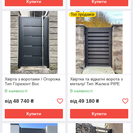
Купити
Купити
Топ продажів
Хвірта з воротами / Огорожа
Хвіртка та відкатні ворота з
Тип Горизонт Box
металу/ Тип Жалюзі PIPE
В наявності
В наявності
48 740
49 180
від
₴
від
₴
Купити
Купити