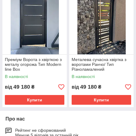
Преміум Ворота з хвірткою з
Металева сучасна хвіртка з
металу огорожа Тип Modern
воротами Ранчо/ Тип
line Box
Різноламалений
В наявності
В наявності
49 180
49 180
від
₴
від
₴
Купити
Купити
Про нас
Рейтинг не сформований
Менше 5 відгуків за останній рік